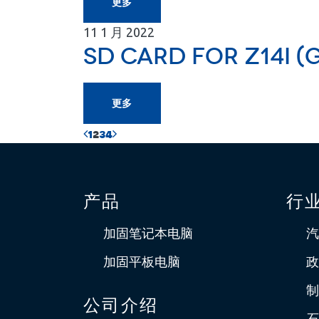
更多
11
1 月
2022
SD card for Z14I (
更多
1
2
3
4
产品
行
加固笔记本电脑
汽
加固平板电脑
政
制
公司介绍
石