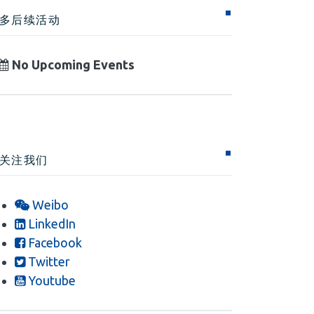
多后续活动
No Upcoming Events
关注我们
Weibo
LinkedIn
Facebook
Twitter
Youtube