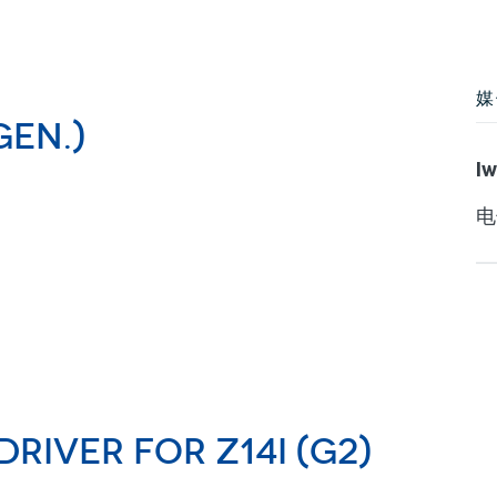
媒
Gen.)
Iw
电
driver for Z14I (G2)