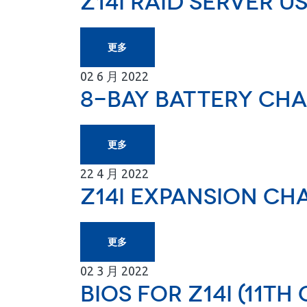
Z14I RAID Server 
更多
02
6 月
2022
8-Bay Battery Ch
更多
22
4 月
2022
Z14I Expansion Ch
更多
02
3 月
2022
BIOS for Z14I (11th