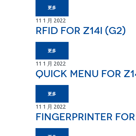
更多
11
1 月
2022
RFID for Z14I (G2)
更多
11
1 月
2022
Quick Menu for Z14
更多
11
1 月
2022
FingerPrinter for 