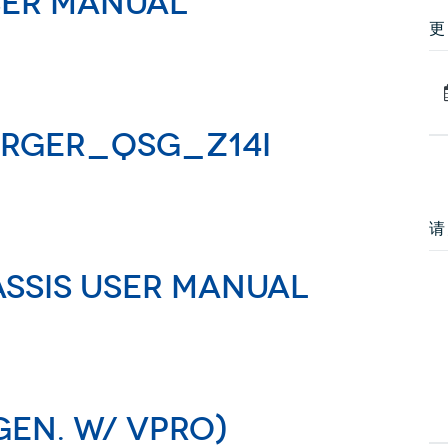
User Manual
更
arger_QSG_Z14I
请
assis User Manual
 Gen. w/ vPRO)