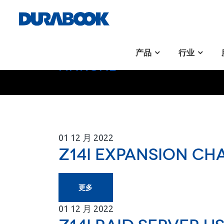
产品
行业
Z14I Expansion Chass
Manual
01
12 月
2022
Z14I Expansion Ch
更多
01
12 月
2022