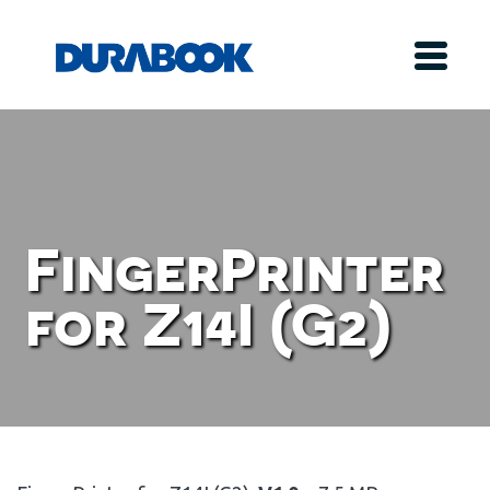
FingerPrinter
for Z14I (G2)