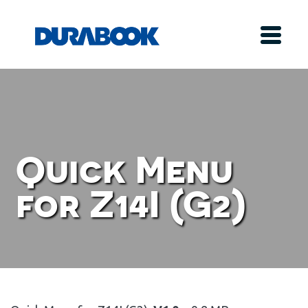
Quick Menu
for Z14I (G2)