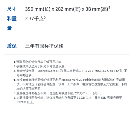
5
尺寸
350 mm(长) x 282 mm(宽) x 38 mm(高)
5
和重
2.37千克
量
质保
三年有限标準保修
请联系您的销售代表了解可用功能。
夜视模式仅适用于阳光下可读显示屏。
智能卡读卡器、ExpressCard 54 和 第二串行端口 (RS-232)+USB 3.2 Gen 1 (A型) 不
可同时提供。
在没有蜂窝移动宽带的情况下利用MobileMark 2014电池续航能力测试软件完成测
试。不同情况（包括硬件配置、软件、工作条件、电源管理设置以及其它因素）下得
出的结果可能不同。
重量视选件而有所不同。含选配离散显卡的尺寸为61mm（高）。
为获得最佳图形性能，建议将系统内存升级至 32GB 以上，并将 SSD 容量升级至
512GB 以上。