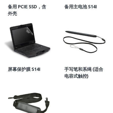
备用 PCIE SSD，含
备用主电池 S14I
外壳
屏幕保护膜 S14I
手写笔和系绳 (适合
电容式触控)