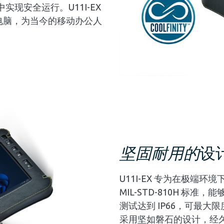
现安全运行。U11I-EX
板电脑，为当今的移动办公人
坚固耐用的
设
U11I-EX 专为在极端
MIL-STD-810H 标
测试达到 IP66，可最大限
采用坚如磐石的设计，经久耐用，