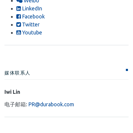
Weibo
LinkedIn
Facebook
Twitter
Youtube
媒体联系人
Iwi Lin
电子邮箱:
PR@durabook.com