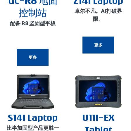
GC-R8 地面
Z14I Laptop
控制站
卓尔不凡。AI打破界
限。
配备 R8 坚固型平板
更多
更多
S14I Laptop
U11I-EX
Tablet
比半加固型产品更胜一