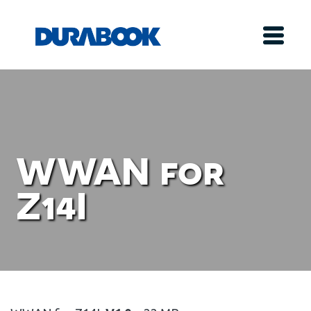
WWAN for
Z14I