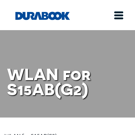
WLAN for
S15AB(G2)