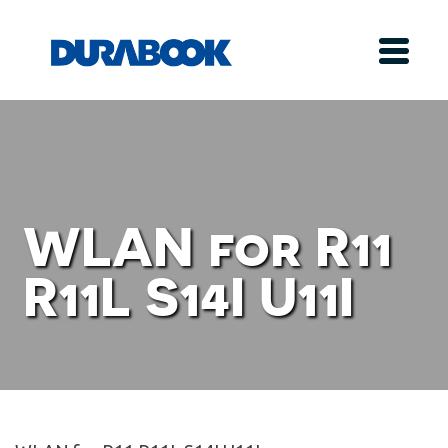
WLAN for R11
R11L S14I U11I