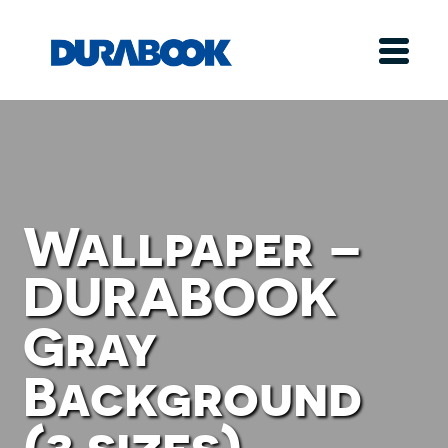
Wallpaper –
DURABOOK
Gray
Background
(3 sizes)