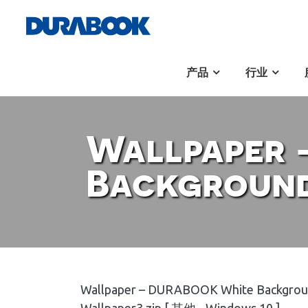
产品
行业
Wallpaper
Background 
Wallpaper – DURABOOK White Backgroun