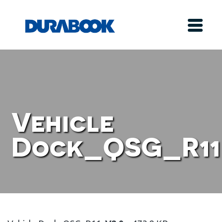
Vehicle
Dock_QSG_R11