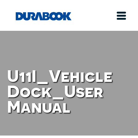
U11I_Vehicle
Dock_User
Manual