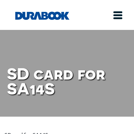
SD card for
SA14S