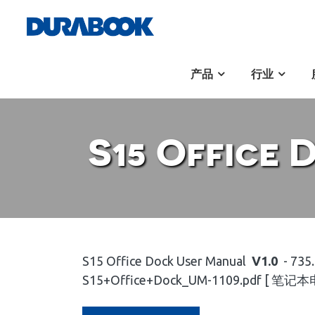
产品
行业
S15 Office 
S15 Office Dock User Manual
V1.0
- 735
S15+Office+Dock_UM-1109.pdf [ 笔记本电