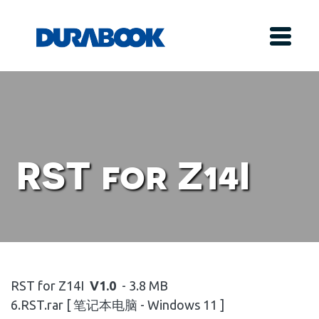
RST for Z14I
RST for Z14I
V1.0
- 3.8 MB
6.RST.rar [ 笔记本电脑 - Windows 11 ]