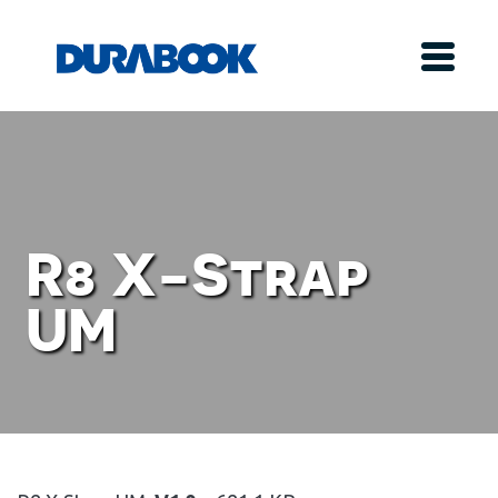
R8 X-Strap
UM