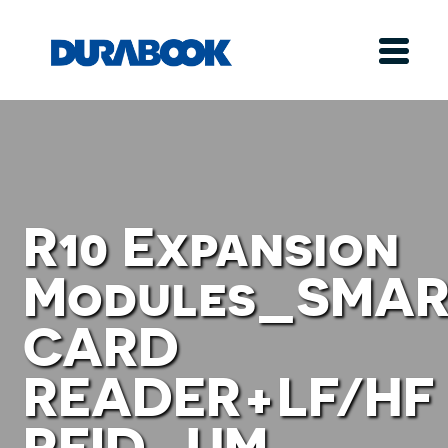
R10 Expansion
Modules_SMA
CARD
READER+LF/HF
RFID_UM