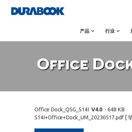
产品
行业
Office Doc
Office Dock_QSG_S14I
V4.0
- 648 KB
S14I+Office+Dock_UM_20230517.pdf [