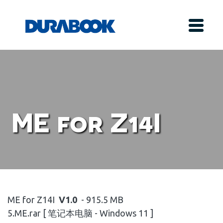
ME for Z14I
ME for Z14I
V1.0
- 915.5 MB
5.ME.rar [ 笔记本电脑 - Windows 11 ]