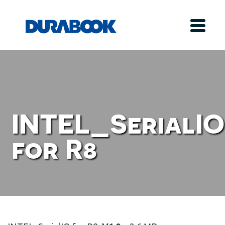
INTEL_SerialIO
for R8