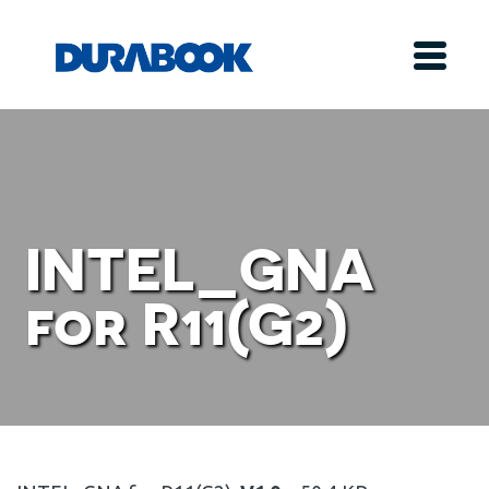
INTEL_GNA
for R11(G2)