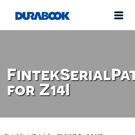
FintekSerialPa
for Z14I