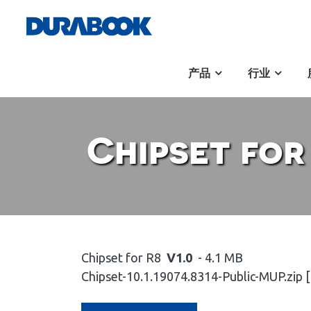
产品
行业
Chipset for
Chipset for R8
V1.0
- 4.1 MB
Chipset-10.1.19074.8314-Public-MUP.zi