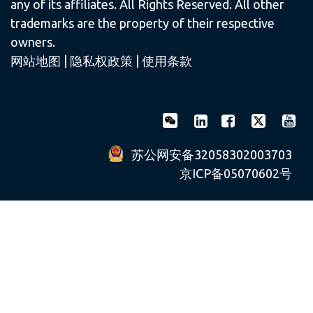
any of its affiliates. All Rights Reserved. All other
trademarks are the property of their respective
owners.
网站地图
|
隐私权政策
|
使用条款
苏公网安备32058302003703
京ICP备05070602号