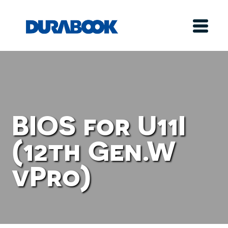
BIOS for U11I
(12th Gen.W
vPro)