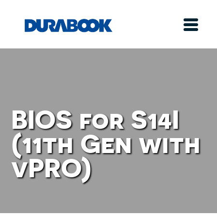
BIOS for S14I
(11th Gen with
vPRO)