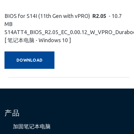
BIOS for S14I (11th Gen with vPRO)
R2.05
- 10.7
MB
S14ATT4_BIOS_R2.05_EC_0.00.12_W_VPRO_Duraboo
[ 笔记本电脑 - Windows 10 ]
DOWNLOAD
产品
加固笔记本电脑