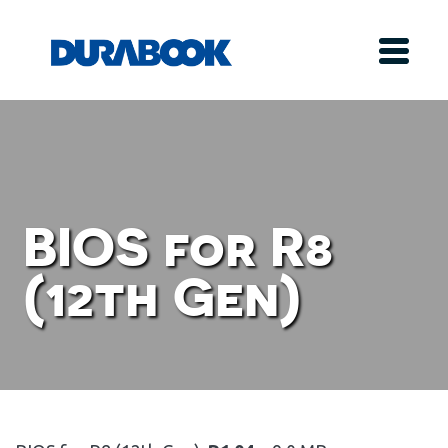
BIOS for R8
(12th Gen)