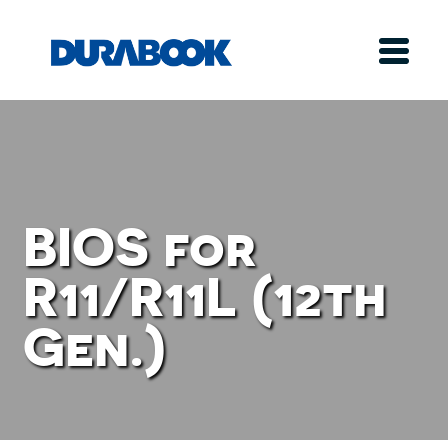
BIOS for
R11/R11L (12th
Gen.)