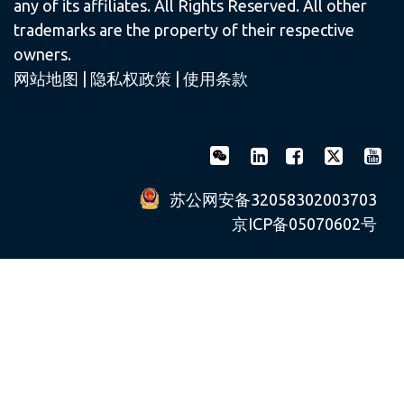
any of its affiliates. All Rights Reserved. All other
trademarks are the property of their respective
owners.
网站地图
|
隐私权政策
|
使用条款
苏公网安备32058302003703
京ICP备05070602号